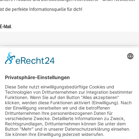
ist die perfekte Informationsquelle für dich!
E-Mail
Anrede
Vorname
Nachname
Datenschutz
Ich willige ein, dass meine eingegebene Daten entsprechend unserer