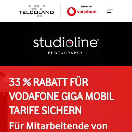
Skip
Menu
to
Close
main
Menu
content
33 % RABATT FÜR
VODAFONE GIGA MOBIL
TARIFE SICHERN
Für Mitarbeitende von